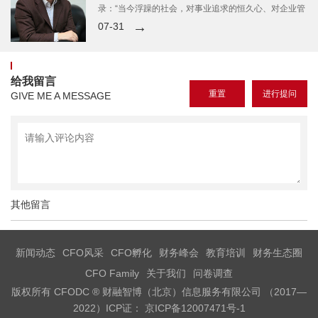
录：“当今浮躁的社会，对事业追求的恒久心、对企业管
理的责任心、对价值创造的全身心才是成功的关键。”中
→
07-31
国科传CFO石强5月22日，微雨初霁的初夏午后，
给我留言
GIVE ME A MESSAGE
其他留言
新闻动态
CFO风采
CFO孵化
财务峰会
教育培训
财务生态圈
CFO Family
关于我们
问卷调查
版权所有 CFODC ® 财融智博（北京）信息服务有限公司 （2017—
2022）ICP证： 京ICP备12007471号-1