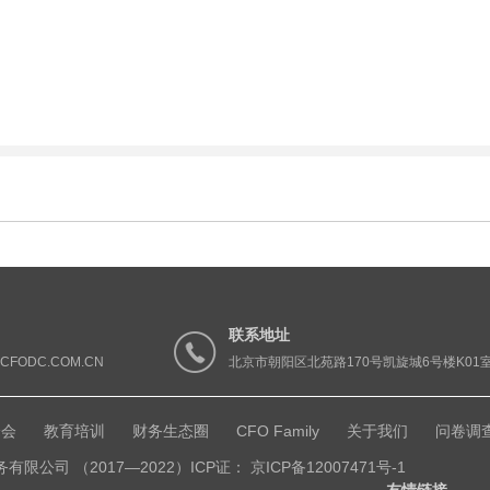
联系地址
#CFODC.COM.CN
北京市朝阳区北苑路170号凯旋城6号楼K01
峰会
教育培训
财务生态圈
CFO Family
关于我们
问卷调
公司 （2017—2022）ICP证： 京ICP备12007471号-1