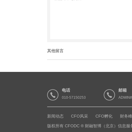
其他留言
电话
邮箱
010-57150253
ADMIN
新闻动态
CFO风采
CFO孵化
财务
版权所有 CFODC ® 财融智博（北京）信息服务有限