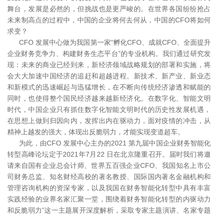
舞台，发展是必然的，但挑战也是更严峻的。在世界各国纷纷抢占
未来制高点的过程中，中国的企业将何去何从，中国的CFO将如何
求变？
CFO 发展中心做为我国第一家“孵化CFO、成就CFO、全面提升
企业财务竞争力、构建财务生态平台”的专业机构。我们通过研究发
现：未来的商业已经到来，新经济领域战略规划的部署和实施，将
会大大加速中国经济的追赶和超越进程。新技术、新产业、新业态
和新模式的迅速崛起与迅猛增长，在不断向传统经济渗透和赋能的
同时，也使得整个国民经济越来越新经济化。在数字化、智能文明
时代，中国企业只有抓住数字化智能文明时代的历史性发展机遇，
在思想上做到归因向内，发挥出内在驱动力，面对疫情的冲击，从
精神上越发的强大，体现出反脆弱力，才能实现变道超车。
为此，由CFO 发展中心主办的2021 第九届中国企业财务智能化
转型高峰论坛定于2021年7月22 日在北京隆重召开。届时我们将邀
请来自国有企业总会计师、世界五百强企业CFO、我国知名上市公
司财务总监、知名财经高校的著名教授、国际国内著名金融机构和
管理咨询机构的资深专家，以及我国在财务智能化转型中具有丰富
实践经验的业界名家汇聚一堂，围绕着财务智能化转型的内驱动力
和反脆弱力”这一主题展开深度解析，采取专家主题演讲、名家专题