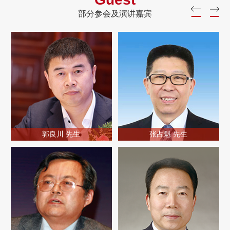
部分参会及演讲嘉宾
郭良川 先生
张占魁 先生