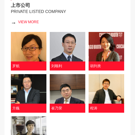
上市公司
PRIVATE LISTED COMPANY
→
VIEW MORE
罗航
刘顺利
胡列类
方巍
崔乃荣
程涛